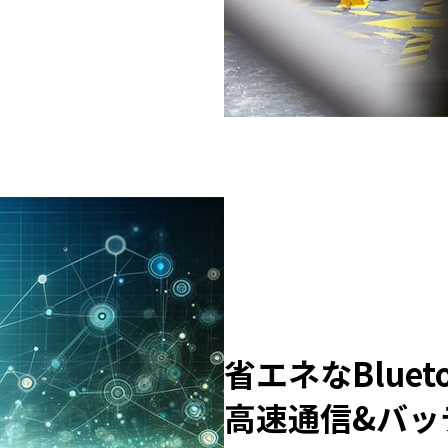
省エネなBluet
高速通信&バッ