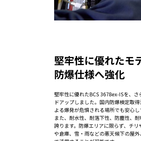
堅牢性に優れたモ
防爆仕様へ強化
堅牢性に優れたBCS 3678ex-IS
ドアップしました。国内防爆検定取得
よる爆発が危惧される場所でも安心し
また、耐水性、耐落下性、防塵性、耐
誇ります。防爆エリアに限らず、チリ
や倉庫、雪・雨などの悪天候下の屋外