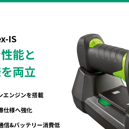
x-IS
ン性能と
様を両立
ンエンジンを搭載
爆仕様へ強化
高速通信&バッテリー消費低