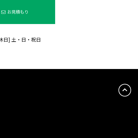
お見積もり
定休日] 土・日・祝日
ン