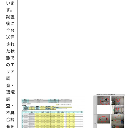
いま
す。
設置
後に
全台
送信
され
た状
態で
のエ
リア
調
査・
環境
調
査・
不具
合調
査を