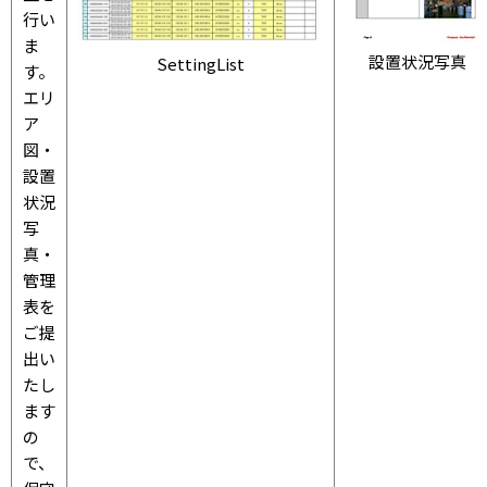
行い
ま
設置状況写真
SettingList
す。
エリ
ア
図・
設置
状況
写
真・
管理
表を
ご提
出い
たし
ます
の
で、